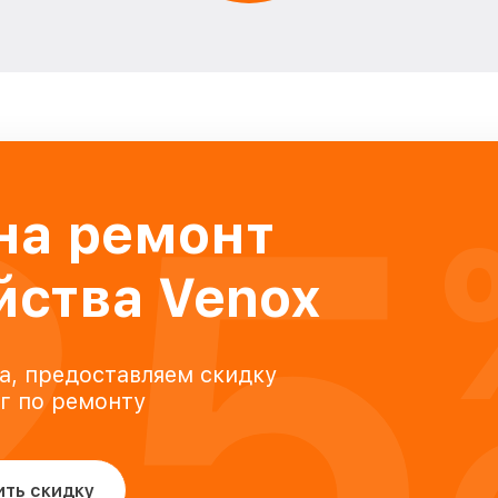
25
на ремонт
йства Venox
а, предоставляем скидку
уг по ремонту
ить скидку