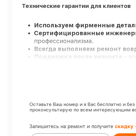
Технические гарантии для клиентов
Используем фирменные детал
Сертифицированные инжене
профессионализма.
Всегда выполняем ремонт во
Поддержка после ремонта
– в
Мы гарантируем:
80%
ремонтов выполняем с возм
90%
запчастей Venox готовы к у
Оставьте Ваш номер и я Вас бесплатно и без
проконсультирую по всем интересующим в
Оригинальные комплектующие
85%
починок занимают до 2 часо
Запишитесь на ремонт и получите
скидку 