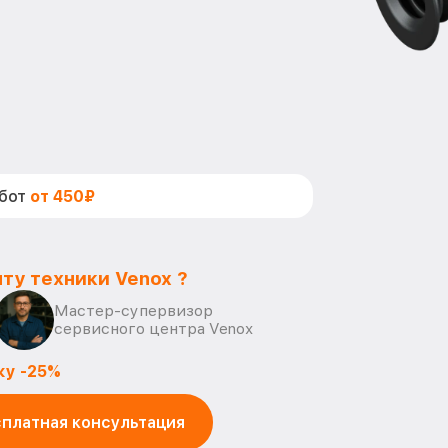
абот
от 450₽
ту техники Venox ?
Мастер-супервизор
сервисного центра Venox
ку -25%
платная консультация