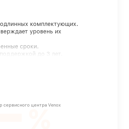
подлинных комплектующих.
тверждает уровень их
ренные сроки.
поддержкой до 3 лет.
ставляются быстро
зного бюджета
 сервисного центра Venox
%