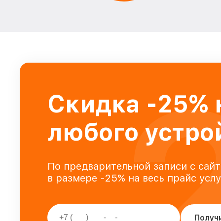
Скидка -25% 
любого устро
По предварительной записи с сайт
в размере -25% на весь прайс усл
Получ