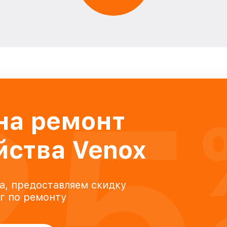
25
на ремонт
йства Venox
а, предоставляем скидку
уг по ремонту