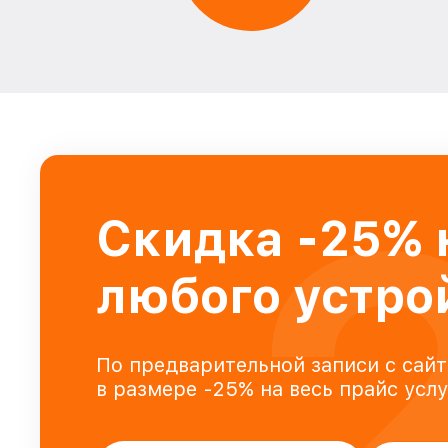
Скидка -25% 
любого устро
По предварительной записи с сайт
в размере -25% на весь прайс усл