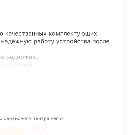
о качественных комплектующих.
т надёжную работу устройства после
ез задержек.
 гарантией.
пны для срочного заказа
ом любых финансовых возможностей
 сервисного центра Venox
%