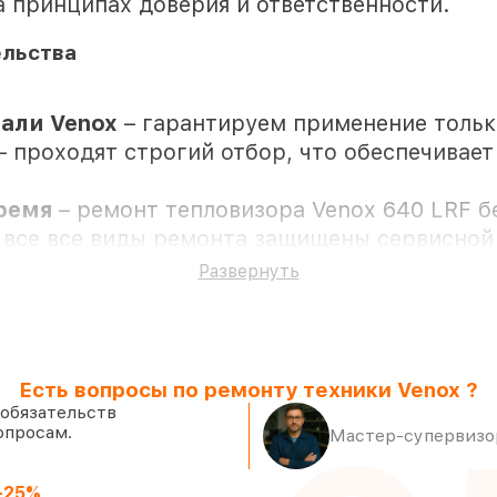
а принципах доверия и ответственности.
ельства
али Venox
– гарантируем применение тольк
– проходят строгий отбор, что обеспечивае
время
– ремонт тепловизора Venox 640 LRF б
 все все виды ремонта защищены сервисной
Развернуть
твии клиента
Есть вопросы по ремонту техники Venox ?
новке в Санкт-Петербурге, остальные досту
 обязательств
опросам.
 Venox и качественные аналоги
– с учёт
Мастер-супервизор
 же день, после приёма тепловизора
-25%