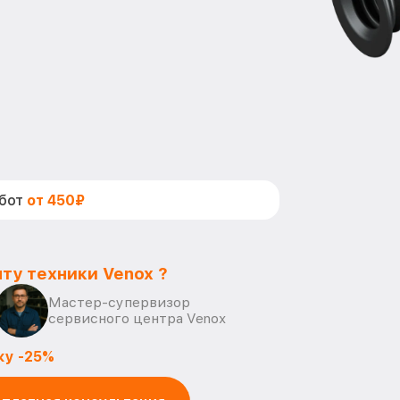
абот
от 450₽
ту техники Venox ?
Мастер-супервизор
сервисного центра Venox
ку -25%