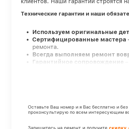
клиентов. Наши гарантии строятся н
Технические гарантии и наши обязат
Используем оригинальные дет
Сертифицированные мастера
ремонта.
Всегда выполняем ремонт во
Гарантийное сопровождение
–
Мы гарантируем:
80%
заказов проводим в присутс
90%
деталей Venox готовы к уста
Оставьте Ваш номер и я Вас бесплатно и без
проконсультирую по всем интересующим в
Оригинальные комплектующие
85%
ремонтов выполняются в тот
Запишитесь на ремонт и получите
скидку 