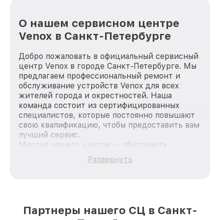
О нашем сервисном центре
Venox в Санкт-Петербурге
Добро пожаловать в официальный сервисный
центр Venox в городе Санкт-Петербурге. Мы
предлагаем профессиональный ремонт и
обслуживание устройств Venox для всех
жителей города и окрестностей. Наша
команда состоит из сертифицированных
специалистов, которые постоянно повышают
свою квалификацию, чтобы предоставить вам
лучший сервис.
Миссия нашего центра — обеспечить
качественный и доступный ремонт для
Развернуть
каждого пользователя продукции Venox, вне
зависимости от сложности поломки. Мы
стремимся к тому, чтобы каждый клиент был
удовлетворен скоростью и качеством
предоставляемых услуг. Наша цель — стать
Партнеры нашего СЦ в Санкт-
лучшим сервисным центром Venox в городе