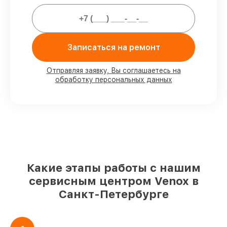
80%
работ проводим в вашем
присутствии
90%
деталей Venox есть в наличии в
Записаться на ремонт
мастерской или на складе в Санкт-
Петербурге, остальные поступают
Отправляя заявку, Вы соглашаетесь на
оперативно
обработку персональных данных
Оригинальные комплектующие Venox
и качественные аналоги
– для разного
бюджета
85%
ремонтов занимают до 2 часов,
после приёма тепловизора
Какие этапы работы с нашим
сервисным центром Venox в
Санкт-Петербурге