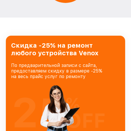
Скидка -25% на ремонт
любого устройства Venox
По предварительной записи с сайта,
предоставляем скидку в размере -25%
на весь прайс услуг по ремонту
25
%
OFF