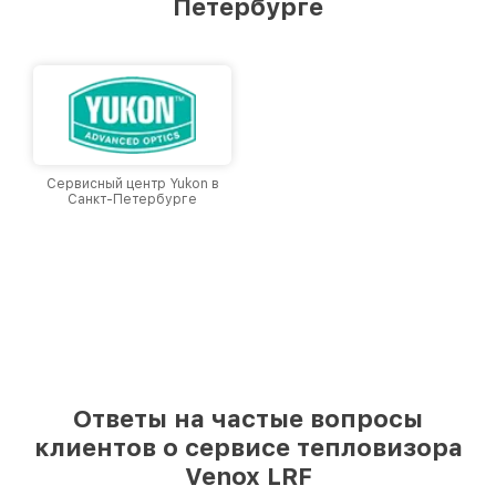
Петербурге
Санкт-Петербурге, постоянно повышая
уровень доверия и лояльности наших
клиентов.
Сервисный центр Yukon в
Санкт-Петербурге
Ответы на частые вопросы
клиентов о сервисе тепловизора
Venox LRF