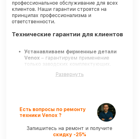
профессиональное обслуживание для всех
клиентов. Наши гарантии строятся на
принципах профессионализма и
ответственности.
Технические гарантии для клиентов
Устанавливаем фирменные детали
Venox
– гарантируем применение
только заводских комплектующих.
Опытные мастера
– проходят
Развернуть
постоянное обучение, что подтверждает
уровень их профессионализма.
Соблюдаем сроки ремонта
– ремонт
тепловизора Venox LRF строго по
договоренности.
Гарантийное сопровождение
– все
Есть вопросы по ремонту
работы и запчасти защищены сервисной
техники Venox ?
гарантией.
Запишитесь на ремонт и получите
скидку -25%
Мы гарантируем: