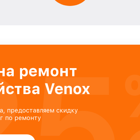
25
на ремонт
йства Venox
а, предоставляем скидку
уг по ремонту