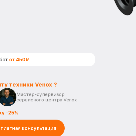
абот
от 450₽
ту техники Venox ?
Мастер-супервизор
сервисного центра Venox
ку -25%
платная консультация