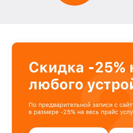
Скидка -25% 
любого устро
По предварительной записи с сайт
в размере -25% на весь прайс усл