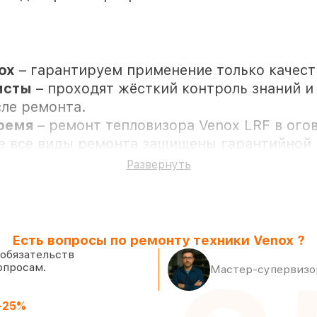
ox
– гарантируем применение только качес
исты
– проходят жёсткий контроль знаний и 
ле ремонта.
время
– ремонт тепловизора Venox LRF в ого
се все виды ремонта защищены гарантийной 
Развернуть
ии клиента
Есть вопросы по ремонту техники Venox ?
 наличии в мастерской или на складе в Сан
 обязательств
опросам.
Мастер-супервизор
надёжные аналоги
– под любые запросы
же день, после приёма тепловизора
-25%