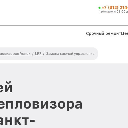
+7 (812) 21
Работаем с
09:00
Срочный ремонт
Це
ловизоров Venox
LRF
/
/
Замена ключей управления
ей
епловизора
анкт-