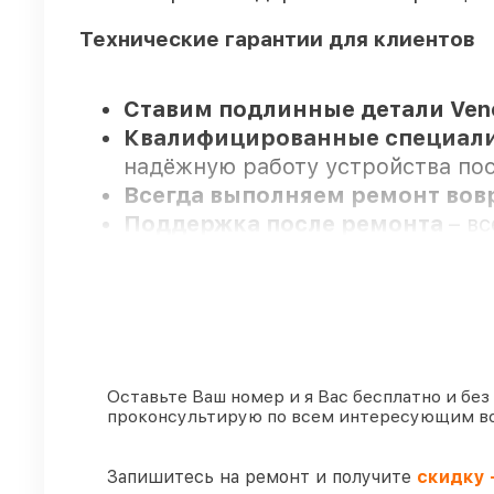
Технические гарантии для клиентов
Ставим подлинные детали Ven
Квалифицированные специал
надёжную работу устройства пос
Всегда выполняем ремонт во
Поддержка после ремонта
– в
Мы гарантируем:
80%
работ проводим в присутств
90%
комплектующих Venox есть в
Оставьте Ваш номер и я Вас бесплатно и без
проконсультирую по всем интересующим в
оперативно
Подлинные запчасти Venox и 
85%
починок выполняются в тот 
Запишитесь на ремонт и получите
скидку 