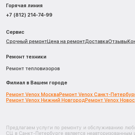
Горячая линия
+7 (812) 214-74-99
Сервис
Срочный ремонт
Цена на ремонт
Доставка
Отзывы
Ко
Ремонт техники
Ремонт тепловизоров
Филиал в Вашем городе
Ремонт Venox Москва
Ремонт Venox Санкт-Петербур
Ремонт Venox Нижний Новгород
Ремонт Venox Ново
Предлагаем услуги по ремонту и обслуживанию любы
СЦ в Санкт-Петербурге является неавторизованным 