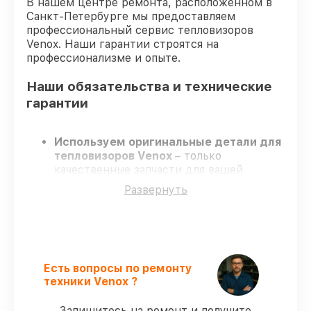
В нашем центре ремонта, расположенном в
Санкт-Петербурге мы предоставляем
профессиональный сервис тепловизоров
Venox. Наши гарантии строятся на
профессионализме и опыте.
Наши обязательства и технические
гарантии
Используем оригинальные детали для
тепловизоров Venox
– только
качественные запчасти для вашей
техники.
Развернуть
Сертифицированные специалисты
–
проходят строгий отбор, что
подтверждает качество и надёжность
ремонта.
Соблюдаем сроки
– ремонт
тепловизоров Venox без бесконечных
Есть вопросы по ремонту
переносов.
техники Venox ?
Официальная гарантия
– на все ремонт
и запчасти для тепловизоров Venox
Запишитесь на ремонт и получите