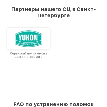
удовлетворен скоростью и качеством
предоставляемых услуг. Наша цель — стать
Партнеры нашего СЦ в Санкт-
лучшим сервисным центром Venox в городе
Петербурге
Санкт-Петербурге, постоянно повышая
уровень доверия и лояльности наших
клиентов.
Сервисный центр Yukon в
Санкт-Петербурге
FAQ по устранению поломок