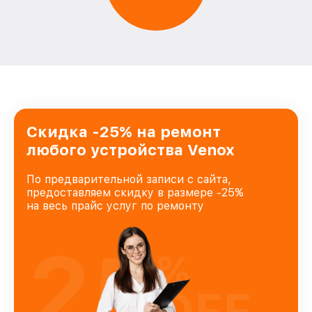
Скидка -25% на ремонт
любого устройства Venox
По предварительной записи с сайта,
предоставляем скидку в размере -25%
на весь прайс услуг по ремонту
25
%
OFF