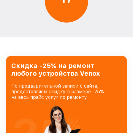
Скидка -25% на ремонт
любого устройства Venox
По предварительной записи с сайта,
предоставляем скидку в размере -25%
на весь прайс услуг по ремонту
%