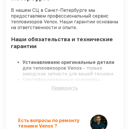
В нашем СЦ в Санкт-Петербурге мы
предоставляем профессиональный сервис
тепловизоров Venox. Наши гарантии основаны
на ответственности и опыте.
Наши обязательства и технические
гарантии
Устанавливаем оригинальные детали
для тепловизоров Venox
– только
заводские запчасти для вашей техники.
Сертифицированные инженеры
–
проходят серьезную проверку знаний и
Развернуть
навыков, что подтверждает высокий
уровень сервиса.
Завершаем работы без задержек
–
ремонт тепловизоров Venox без
бесконечных переносов.
Официальная гарантия
– на все виды
Есть вопросы по ремонту
работ и комплектующие для
техники Venox ?